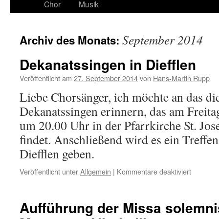
Chor
Musik
September 2014
Archiv des Monats:
Dekanatssingen in Diefflen
Veröffentlicht am
27. September 2014
von
Hans-Martin Rupp
Liebe Chorsänger, ich möchte an das di
Dekanatssingen erinnern, das am Freita
um 20.00 Uhr in der Pfarrkirche St. Josef
findet. Anschließend wird es ein Treff
Diefflen geben.
für
Veröffentlicht unter
Allgemein
|
Kommentare deaktiviert
Dekanat
in
Diefflen
Aufführung der Missa solemni