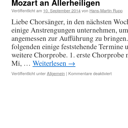
Mozart an Allerheiligen
Veröffentlicht am
10. September 2014
von
Hans-Martin Rupp
Liebe Chorsänger, in den nächsten Wo
einige Anstrengungen unternehmen, um
angemessen zur Aufführung zu bringen
folgenden einige feststehende Termine u
weitere Chorprobe. 1. erste Chorprobe 
Mi, …
Weiterlesen
→
für
Veröffentlicht unter
Allgemein
|
Kommentare deaktiviert
Aufführu
der
Missa
solemnis
von
W.A.
Mozart
an
Allerheil