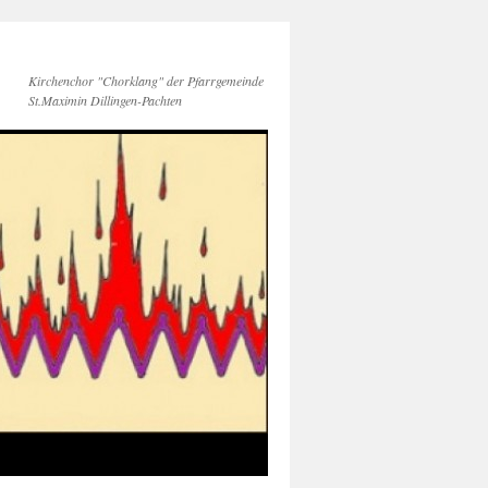
Kirchenchor "Chorklang" der Pfarrgemeinde
St.Maximin Dillingen-Pachten