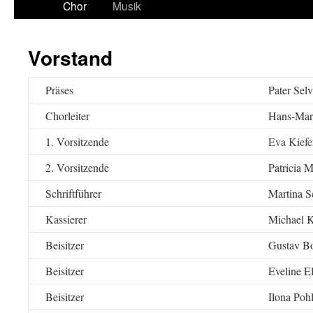
Chor
Musik
Vorstand
Präses
Pater Sel
Chorleiter
Hans-Mar
1. Vorsitzende
Eva Kiefe
2. Vorsitzende
Patricia 
Schriftführer
Martina S
Kassierer
Michael 
Beisitzer
Gustav B
Beisitzer
Eveline E
Beisitzer
Ilona Poh