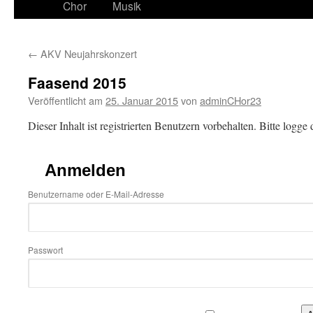
Chor
Musik
←
AKV Neujahrskonzert
Faasend 2015
Veröffentlicht am
25. Januar 2015
von
adminCHor23
Dieser Inhalt ist registrierten Benutzern vorbehalten. Bitte logge d
Anmelden
Benutzername oder E-Mail-Adresse
Passwort