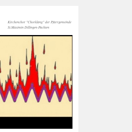
Kirchenchor "Chorklang" der Pfarrgemeinde
St.Maximin Dillingen-Pachten