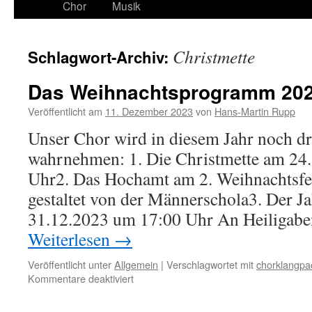
Chor
Musik
Christmette
Schlagwort-Archiv:
Das Weihnachtsprogramm 20
Veröffentlicht am
11. Dezember 2023
von
Hans-Martin Rupp
Unser Chor wird in diesem Jahr noch dr
wahrnehmen: 1. Die Christmette am 24
Uhr2. Das Hochamt am 2. Weihnachtsfe
gestaltet von der Männerschola3. Der J
31.12.2023 um 17:00 Uhr An Heiligab
Weiterlesen
→
Veröffentlicht unter
Allgemein
|
Verschlagwortet mit
chorklangpa
für
Kommentare deaktiviert
Das
Weihnachtsprogramm